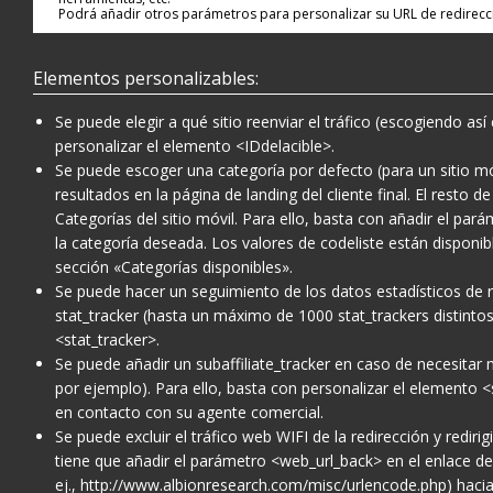
Podrá añadir otros parámetros para personalizar su URL de redirecc
Elementos personalizables:
Se puede elegir a qué sitio reenviar el tráfico (escogiendo así
personalizar el elemento <IDdelacible>.
Se puede escoger una categoría por defecto (para un sitio m
resultados en la página de landing del cliente final. El resto
Categorías del sitio móvil. Para ello, basta con añadir el par
la categoría deseada. Los valores de codeliste están disponibl
sección «Categorías disponibles».
Se puede hacer un seguimiento de los datos estadísticos de r
stat_tracker (hasta un máximo de 1000 stat_trackers distintos
<stat_tracker>.
Se puede añadir un subaffiliate_tracker en caso de necesitar má
por ejemplo). Para ello, basta con personalizar el elemento <
en contacto con su agente comercial.
Se puede excluir el tráfico web WIFI de la redirección y redirig
tiene que añadir el parámetro <web_url_back> en el enlace de r
ej.,
http://www.albionresearch.com/misc/urlencode.php
) haci