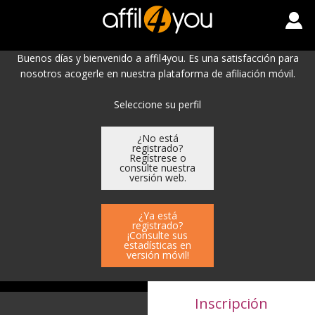
Buenos días y bienvenido a affil4you. Es una satisfacción para
nosotros acogerle en nuestra plataforma de afiliación móvil.
Seleccione su perfil
¿No está
registrado?
Regístrese o
consulte nuestra
versión web.
¿Ya está
registrado?
¡Consulte sus
estadísticas en
versión móvil!
Inscripción