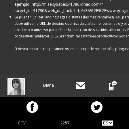
ejemplo:
http://m.sexybabes.41780.idhad.com/?
target_id=41780&web_url_back=http%3A%2F%2Fwww.googl
Se pueden utilizar landing pages distintas (las más rentables): Así, pa
debe utilizar la URL de destino optimizada y añadir el parámetro y e
producto o universo para afinar la selección de sus sitios aleatorios.
codeaff=aff_affil4you_5562&random_target=true&product=vod&orien
Si desea incluir estos parámetros en un script de redirección, póngas
Diana
CGV
2257