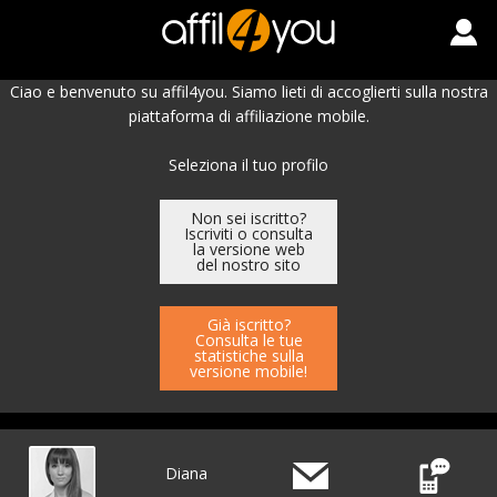
Ciao e benvenuto su affil4you. Siamo lieti di accoglierti sulla nostra
piattaforma di affiliazione mobile.
Seleziona il tuo profilo
Non sei iscritto?
Iscriviti o consulta
la versione web
del nostro sito
Già iscritto?
Consulta le tue
statistiche sulla
versione mobile!
Diana