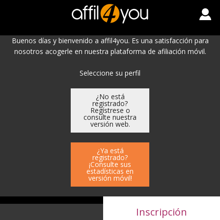
Buenos días y bienvenido a affil4you. Es una satisfacción para
nosotros acogerle en nuestra plataforma de afiliación móvil.
Seleccione su perfil
¿No está
registrado?
Regístrese o
consulte nuestra
versión web.
¿Ya está
registrado?
¡Consulte sus
estadísticas en
versión móvil!
Inscripción