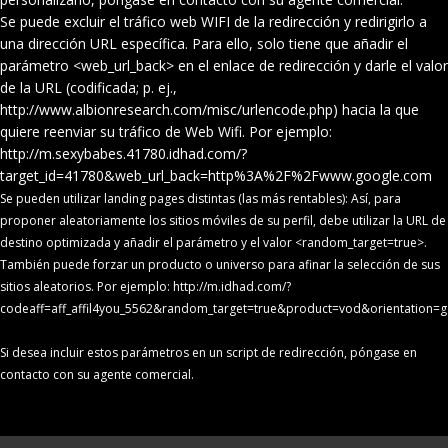
Se puede excluir el tráfico web WIFI de la redirección y redirigirlo a
una dirección URL específica. Para ello, solo tiene que añadir el
parámetro <web_url_back> en el enlace de redirección y darle el valor
de la URL (codificada; p. ej.,
http://www.albionresearch.com/misc/urlencode.php
) hacia la que
quiere reenviar su tráfico de Web Wifi. Por ejemplo:
http://m.sexybabes.41780.idhad.com/?
target_id=41780&web_url_back=http%3A%2F%2Fwww.google.com
Se pueden utilizar landing pages distintas (las más rentables): Así, para
proponer aleatoriamente los sitios móviles de su perfil, debe utilizar la URL de
destino optimizada y añadir el parámetro y el valor <random_target=true>.
También puede forzar un producto o universo para afinar la selección de sus
sitios aleatorios. Por ejemplo:
http://m.idhad.com/?
codeaff=aff_affil4you_5562&random_target=true&product=vod&orientation=g
Si desea incluir estos parámetros en un script de redirección, póngase en
contacto con su agente comercial.