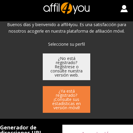
Buenos días y bienvenido a affil4you. Es una satisfacción para
nosotros acogerle en nuestra plataforma de afiliación móvil.
Seleccione su perfil
¿No está
registrado?
Regístrese o
consulte nuestra
versión web.
¿Ya está
registrado?
¡Consulte sus
estadísticas en
versión móvil!
Generador de
direcciones URL