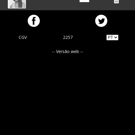
CGV
2257
-- Versão web --