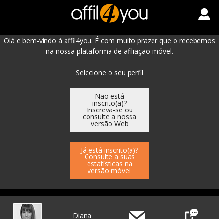
Olá e bem-vindo à affil4you. É com muito prazer que o recebemos
na nossa plataforma de afiliação móvel.
Selecione o seu perfil
Não está
inscrito(a)?
Inscreva-se ou
consulte a nossa
versão Web
Já está inscrito(a)?
Consulte a suas
estatísticas na
versão móvel!
Diana