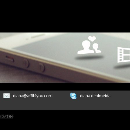
diana@affil4you.com
diana.dealmeida
E DATEN