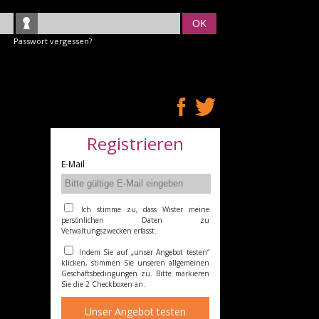
OK
Passwort vergessen?
Registrieren
E-Mail
Ich stimme zu, dass Wister meine
persönlichen Daten zu
Verwaltungszwecken erfasst.
Indem Sie auf „unser Angebot testen“
klicken, stimmen Sie unseren allgemeinen
Geschäftsbedingungen zu. Bitte markieren
Sie die 2 Checkboxen an.