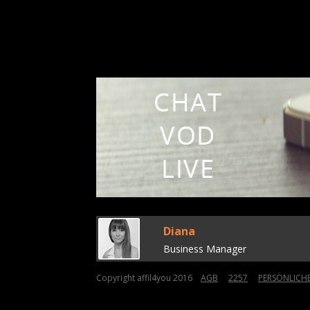
Diana
Business Manager
Copyright affil4you 2016
AGB
2257
PERSÖNLICH