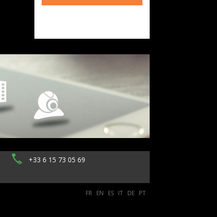
+33 6 15 73 05 69
FR
EN
ES
IT
DE
PT