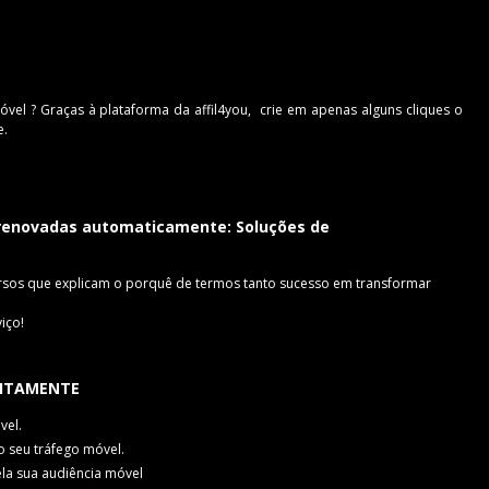
óvel ? Graças à plataforma da affil4you, crie em apenas alguns cliques o
e.
renovadas automaticamente: Soluções de
rsos que explicam o porquê de termos tanto sucesso em transformar
iço!
TUITAMENTE
vel.
 seu tráfego móvel.
ela sua audiência móvel