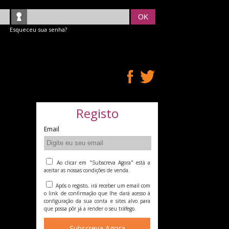
OK
Esqueceu sua senha?
Registo
Email
Ao clicar em "Subscreva Agora" está a
aceitar as nossas condições de venda.
Após o registo, irá receber um email com
o link de confirmação que lhe dará acesso à
configuração da sua conta e sites alvo para
que possa pôr já a render o seu tráfego.