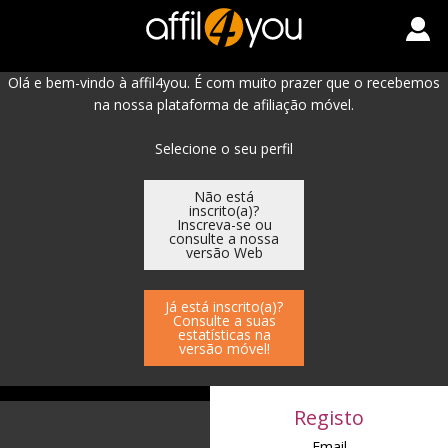
Olá e bem-vindo à affil4you. É com muito prazer que o recebemos
na nossa plataforma de afiliação móvel.
Selecione o seu perfil
Não está
inscrito(a)?
Inscreva-se ou
consulte a nossa
versão Web
Já está inscrito(a)?
Consulte a suas
estatísticas na
versão móvel!
Registo
Email