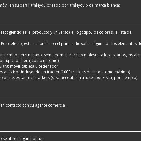
móvil en su perfil affil4you (creado por affil4you o de marca blanca)
(escogiendo así el producto y universo), el logotipo, los colores, la lista de
or defecto, este se abrirá con el primer clic sobre alguno de los elementos de
 un tiempo determinado. Sem decimal). Para no molestar a los usuarios, instal
 pop-up cada hora, como máximo).
viará: móvil, tableta u ordenador.
stadísticos incluyendo un tracker (1000 trackers distintos como máximo).
o de necesitar más trackers (si se necesita un tracker por visita, por ejemplo).
en contacto con su agente comercial.
No se abre ningún pop-up.