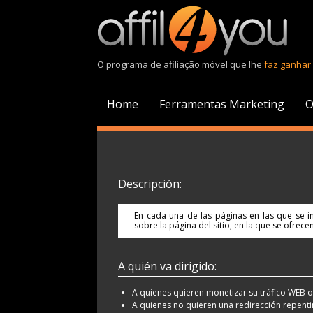
O programa de afiliação móvel que lhe
faz ganhar 
Home
Ferramentas Marketing
O
Descripción:
En cada una de las páginas en las que se in
sobre la página del sitio, en la que se ofrec
A quién va dirigido:
A quienes quieren monetizar su tráfico WEB o 
A quienes no quieren una redirección repenti