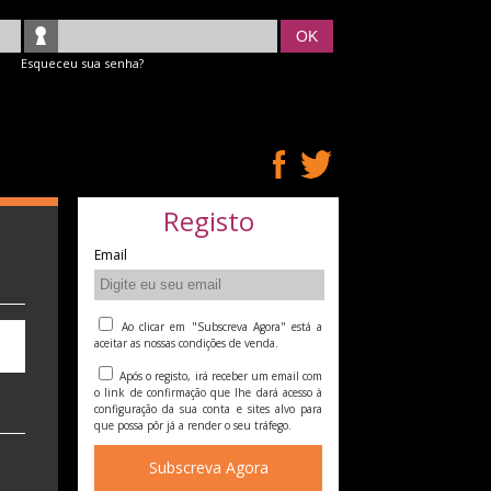
OK
Esqueceu sua senha?
Registo
Email
Ao clicar em "Subscreva Agora" está a
aceitar as nossas condições de venda.
Após o registo, irá receber um email com
o link de confirmação que lhe dará acesso à
configuração da sua conta e sites alvo para
que possa pôr já a render o seu tráfego.