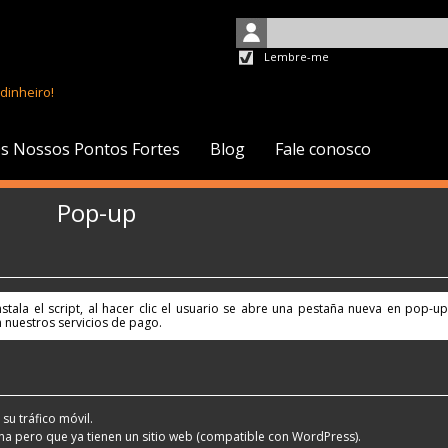
Lembre-me
dinheiro!
s Nossos Pontos Fortes
Blog
Fale conosco
Pop-up
stala el script, al hacer clic el usuario se abre una pestaña nueva en pop-up
en nuestros servicios de pago.
su tráfico móvil.
na pero que ya tienen un sitio web (compatible con WordPress).