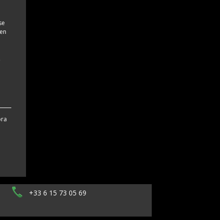
se
 en
,
bra
+33 6 15 73 05 69