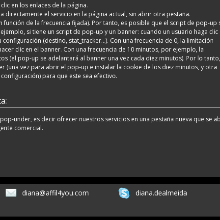
clic en los enlaces de la página.
directamente el servicio en la página actual, sin abrir otra pestaña.
n función de la frecuencia fijada). Por tanto, es posible que el script de pop-up 
 ejemplo, si tiene un script de pop-up y un banner: cuando un usuario haga clic
configuración (destino, stat_tracker...). Con una frecuencia de 0, la limitación
hacer clic en el banner. Con una frecuencia de 10 minutos, por ejemplo, la
tos (el pop-up se adelantará al banner una vez cada diez minutos). Por lo tanto
 (una vez para abrir el pop-up e instalar la cookie de los diez minutos, y otra
configuración) para que este sea efectivo.
a:
p-under, es decir ofrecer nuestros servicios en una pestaña nueva que se a
gente comercial.
diana@affil4you.com
diana.dealmeida