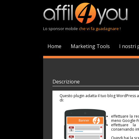
Lo sponsor mobile
che vi fa guadagnare !
Home
Marketing Tools
I nostri 
Descrizione
Questo plugin adatta il tuo blog WordPress a
di:
effettuare la r
meno Google-Fr
effettuare la
conservando int
Quindi hai la sc