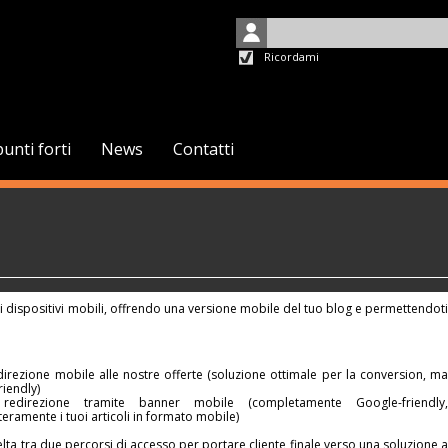
Ricordami
punti forti
News
Contatti
i dispositivi mobili, offrendo una versione mobile del tuo blog e permettendoti
edirezione mobile alle nostre offerte (soluzione ottimale per la conversion, ma
iendly)
 redirezione tramite banner mobile (completamente Google-friendly,
eramente i tuoi articoli in formato mobile)
elta tra due percorsi di accesso per portare cliente finale verso una soluzione a