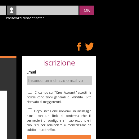
OK
Password dimenticata?
Iscrizione
Email
Cliccando su "Crea Account" accetti le
nostre condizioni generali di vendita. Sito
riservato ai maggiorenni.
Dopo l'iscrizione riceverai un messaggio
e-mail con un link di conferma che ti
permetterà di configurare il tuo account e i
tuoi siti per cominciare a monetizzare da
subito il tuo traffico.