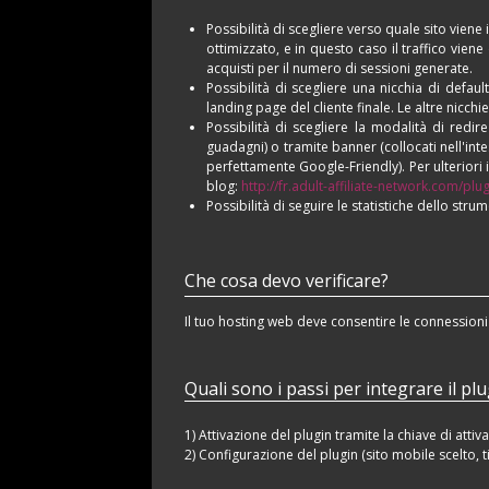
Possibilità di scegliere verso quale sito viene i
ottimizzato, e in questo caso il traffico vien
acquisti per il numero di sessioni generate.
Possibilità di scegliere una nicchia di defau
landing page del cliente finale. Le altre nicch
Possibilità di scegliere la modalità di red
guadagni) o tramite banner (collocati nell'inte
perfettamente Google-Friendly). Per ulteriori 
blog:
http://fr.adult-affiliate-network.com/p
Possibilità di seguire le statistiche dello stru
Che cosa devo verificare?
Il tuo hosting web deve consentire le connessioni
Quali sono i passi per integrare il pl
1) Attivazione del plugin tramite la chiave di attiv
2) Configurazione del plugin (sito mobile scelto, ti