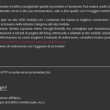
nviato il traffico (scegliendo quindi il prodotto e l'universo). Può essere scelto il
e deviato verso il sito più remunerativo, vale a dire quello con il maggior nume
lt (per un sito VOD mobile) con i contenuti che hanno la migliore conversion 
ie si trovano nella scheda Categoria del sito mobile.
irezione: diretta (opzione meno Google-friendly ma consigliata per massimizza
stazione e nel piè di pagina del blog, ottimizzati e adattati al sito mobile, solu
informazioni su come scegliere il metodo di redirezione, consulta il nostro pos
lugin-wordpress-comment-rester-google-friendly/
mento di redirezione con l'aggiunta di un tracker
 HTTP in uscita verso prod.wister.biz
ugin?
azione affil4you.
po di traffico reindirizzato, ecc.)