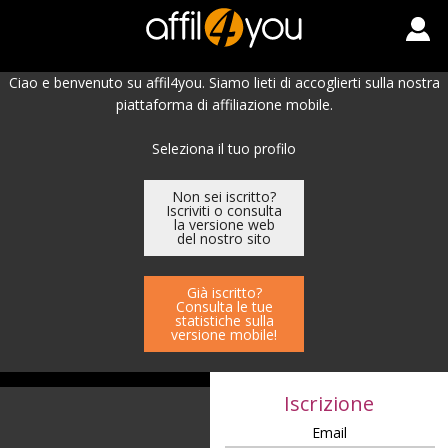
Ciao e benvenuto su affil4you. Siamo lieti di accoglierti sulla nostra
piattaforma di affiliazione mobile.
Seleziona il tuo profilo
Non sei iscritto?
Iscriviti o consulta
la versione web
del nostro sito
Già iscritto?
Consulta le tue
statistiche sulla
versione mobile!
Iscrizione
Email