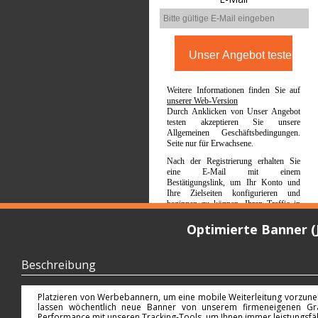
Weitere Informationen finden Sie auf
unserer Web-Version
Durch Anklicken von Unser Angebot
testen akzeptieren Sie unsere
Allgemeinen Geschäftsbedingungen.
Seite nur für Erwachsene.
Nach der Registrierung erhalten Sie
eine E-Mail mit einem
Bestätigungslink, um Ihr Konto und
Ihre Zielseiten konfigurieren und
beginnen zu können, Ihren Traffic in
Geld zu verwandeln.
Optimierte Banner (
Beschreibung
Platzieren von Werbebannern, um eine mobile Weiterleitung vorzune
lassen wöchentlich neue Banner von unserem firmeneigenen Gra
Performance mit unseren Tracking-Tools, um Ihnen immer leistungsfäh